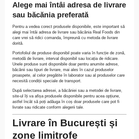
Alege mai întâi adresa de livrare
sau băcănia preferată
Pentru a vedea corect produsele disponibile, este important să
alegi mai întâi adresa de livrare sau băcănia Real Foods din
care vrei să ridici comanda, împreună cu metoda de livrare
dorită.
Portofoliul de produse disponibil poate varia în funcție de zonă,
metodă de livrare, interval disponibil sau locația de ridicare.
Unele produse sunt disponibile doar pentru anumite adrese,
băcănii sau tipuri de livrare, mai ales în cazul produselor
proaspete, al celor pregătite în laborator sau al produselor care
necesită condiții speciale de transport.
După selectarea adresei, a băcăniei sau a metodei de livrare,
site-ul îți va afișa produsele disponibile pentru acea opțiune,
astfel încât să poți adăuga în coș doar produsele care pot fi
livrate sau ridicate conform alegerii tale.
Livrare în București și
zone limitrofe