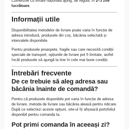
Comenzile cu livrare națională ajung, de regulă, în
2–3 zile
lucrătoare
.
Informații utile
Disponibilitatea metodelor de livrare poate varia în funcție de
adresa introdusă, produsele din coș, băcănia selectată și
intervalele disponibile.
Pentru produsele proaspete, fragile sau care necesită condiții
speciale de transport, opțiunile de livrare pot fi limitate, astfel
încât produsele să ajungă la tine în cele mai bune condiții.
Întrebări frecvente
De ce trebuie să aleg adresa sau
băcănia înainte de comandă?
Pentru că produsele disponibile pot varia în funcție de adresa
de livrare, metoda de livrare sau băcănia aleasă pentru ridicare.
După ce selectezi aceste opțiuni, site-ul îți afișează portofoliul
disponibil pentru comanda ta.
Pot primi comanda în aceeași zi?