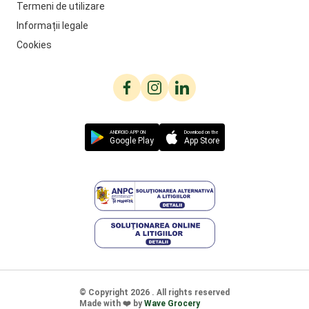
Termeni de utilizare
Informații legale
Cookies
ANDROID APP ON
Download on the
Google Play
App Store
© Copyright
2026
. All rights reserved
Made with
❤️
by
Wave Grocery