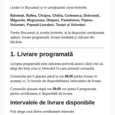
Livrăm în București și în următoarele zone limitrofe:
Balotești, Buftea, Chiajna, Chitila, Corbeanca, Dobroești,
Măgurele, Mogoșoaia, Otopeni, Pantelimon, Pipera–
Voluntari, Popești-Leordeni, Tunari și Voluntari.
Pentru București și zonele limitrofe, ai la dispoziție următoarele
opțiuni: livrare programată, livrare imediată și ridicare din
băcănie.
1. Livrare programată
Livrarea programată este opțiunea potrivită atunci când vrei să
alegi din timp ziua și intervalul în care primești comanda.
Comenzile pot fi plasate până la ora
08:00
pentru livrare în
aceeași zi, în funcție de disponibilitatea intervalelor de livrare.
Comenzile plasate după ora
08:00
vor putea fi programate
pentru următoarea zi disponibilă de livrare.
Intervalele de livrare disponibile
Poți alege unul dintre următoarele intervale: