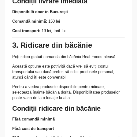
Condiții livrare imediată
Disponibilă doar în București
Comandă minimă:
150 lei
Cost transport:
19 lei, tarif fix
3. Ridicare din băcănie
Poți ridica gratuit comanda din băcănia Real Foods aleasă.
Această opțiune este potrivită dacă vrei să eviți costul
transportului sau dacă preferi să ridici produsele personal,
atunci când îți este convenabil.
Pentru a vedea produsele disponibile pentru ridicare,
selectează înainte băcănia dorită. Disponibilitatea produselor
poate varia de la o locație la alta.
Condiții ridicare din băcănie
Fără comandă minimă
Fără cost de transport