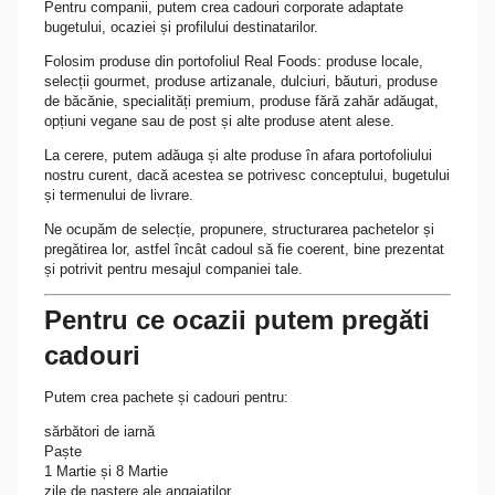
Pentru companii, putem crea cadouri corporate adaptate
bugetului, ocaziei și profilului destinatarilor.
Folosim produse din portofoliul Real Foods: produse locale,
selecții gourmet, produse artizanale, dulciuri, băuturi, produse
de băcănie, specialități premium, produse fără zahăr adăugat,
opțiuni vegane sau de post și alte produse atent alese.
La cerere, putem adăuga și alte produse în afara portofoliului
nostru curent, dacă acestea se potrivesc conceptului, bugetului
și termenului de livrare.
Ne ocupăm de selecție, propunere, structurarea pachetelor și
pregătirea lor, astfel încât cadoul să fie coerent, bine prezentat
și potrivit pentru mesajul companiei tale.
Pentru ce ocazii putem pregăti
cadouri
Putem crea pachete și cadouri pentru:
sărbători de iarnă
Paște
1 Martie și 8 Martie
zile de naștere ale angajaților