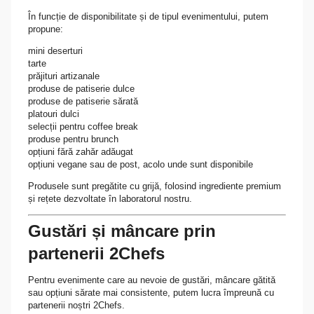
În funcție de disponibilitate și de tipul evenimentului, putem
propune:
mini deserturi
tarte
prăjituri artizanale
produse de patiserie dulce
produse de patiserie sărată
platouri dulci
selecții pentru coffee break
produse pentru brunch
opțiuni fără zahăr adăugat
opțiuni vegane sau de post, acolo unde sunt disponibile
Produsele sunt pregătite cu grijă, folosind ingrediente premium
și rețete dezvoltate în laboratorul nostru.
Gustări și mâncare prin
partenerii 2Chefs
Pentru evenimente care au nevoie de gustări, mâncare gătită
sau opțiuni sărate mai consistente, putem lucra împreună cu
partenerii noștri 2Chefs.