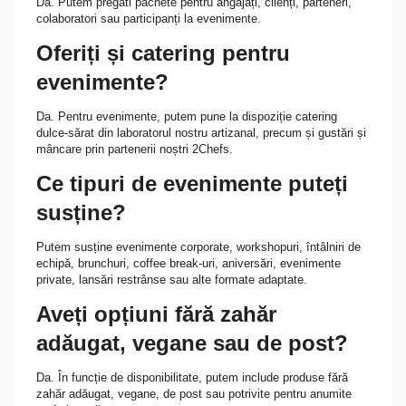
Da. Putem pregăti pachete pentru angajați, clienți, parteneri,
colaboratori sau participanți la evenimente.
Oferiți și catering pentru
evenimente?
Da. Pentru evenimente, putem pune la dispoziție catering
dulce-sărat din laboratorul nostru artizanal, precum și gustări și
mâncare prin partenerii noștri 2Chefs.
Ce tipuri de evenimente puteți
susține?
Putem susține evenimente corporate, workshopuri, întâlniri de
echipă, brunchuri, coffee break-uri, aniversări, evenimente
private, lansări restrânse sau alte formate adaptate.
Aveți opțiuni fără zahăr
adăugat, vegane sau de post?
Da. În funcție de disponibilitate, putem include produse fără
zahăr adăugat, vegane, de post sau potrivite pentru anumite