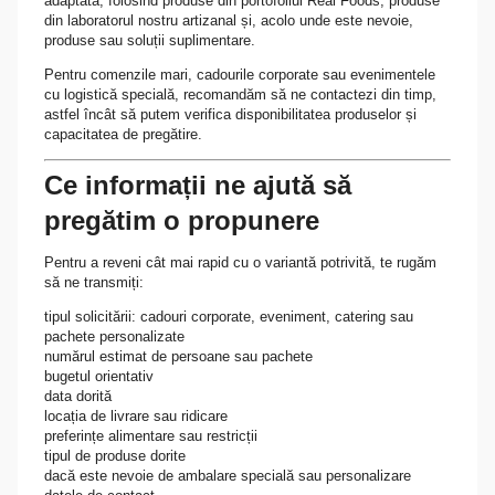
adaptată, folosind produse din portofoliul Real Foods, produse
din laboratorul nostru artizanal și, acolo unde este nevoie,
produse sau soluții suplimentare.
Pentru comenzile mari, cadourile corporate sau evenimentele
cu logistică specială, recomandăm să ne contactezi din timp,
astfel încât să putem verifica disponibilitatea produselor și
capacitatea de pregătire.
Ce informații ne ajută să
pregătim o propunere
Pentru a reveni cât mai rapid cu o variantă potrivită, te rugăm
să ne transmiți:
tipul solicitării: cadouri corporate, eveniment, catering sau
pachete personalizate
numărul estimat de persoane sau pachete
bugetul orientativ
data dorită
locația de livrare sau ridicare
preferințe alimentare sau restricții
tipul de produse dorite
dacă este nevoie de ambalare specială sau personalizare