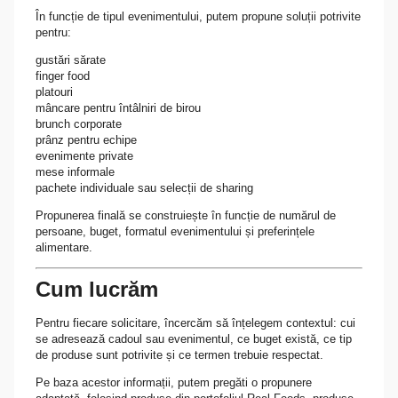
În funcție de tipul evenimentului, putem propune soluții potrivite
pentru:
gustări sărate
finger food
platouri
mâncare pentru întâlniri de birou
brunch corporate
prânz pentru echipe
evenimente private
mese informale
pachete individuale sau selecții de sharing
Propunerea finală se construiește în funcție de numărul de
persoane, buget, formatul evenimentului și preferințele
alimentare.
Cum lucrăm
Pentru fiecare solicitare, încercăm să înțelegem contextul: cui
se adresează cadoul sau evenimentul, ce buget există, ce tip
de produse sunt potrivite și ce termen trebuie respectat.
Pe baza acestor informații, putem pregăti o propunere