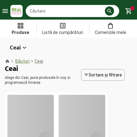
Produse
Listă de cumpărături
Comenzile mele
Ceai
Băuturi
Ceai
Ceai
Sortare și filtrare
Alege din Ceai, pune produsele în coș si
programează livrarea