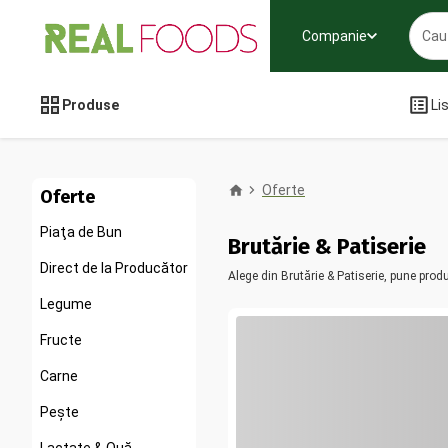
Companie
Produse
Li
Oferte
Oferte
Piaţa de Bun
Brutărie & Patiserie
Direct de la Producător
Alege din Brutărie & Patiserie, pune prod
Legume
Fructe
Carne
Pește