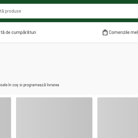
stă de cumpărături
Comenzile me
usele în coș si programează livrarea