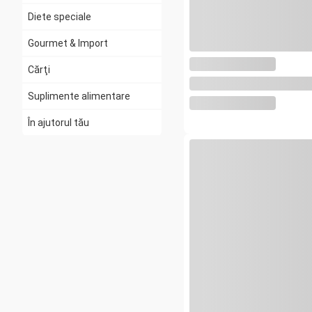
Miere
Diete speciale
Din cămară & conserve
Gourmet & Import
Făină, mălai, zahăr
Cărţi
Orez & Specialități
Suplimente alimentare
Condimente & Mirodenii
În ajutorul tău
Sosuri, muștar
Cereale
Musli & Granola