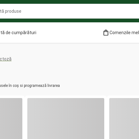
stă de cumpărături
Comenzile me
actoză
usele în coș si programează livrarea