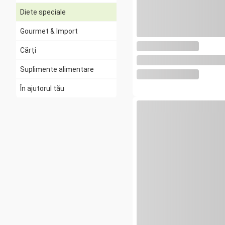
Diete speciale
Gourmet & Import
Toate
Vegan
Cărţi
Fără zahăr
Suplimente alimentare
Fără gluten
În ajutorul tău
Fără lactoză
Superalimente
Pentru copii