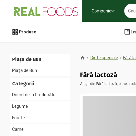
Companie
Produse
Li
Diete speciale
Fără l
Piața de Bun
Piaţa de Bun
Fără lactoză
Categorii
Alege din Fără lactoză, pune prod
Direct de la Producător
Legume
Fructe
Carne