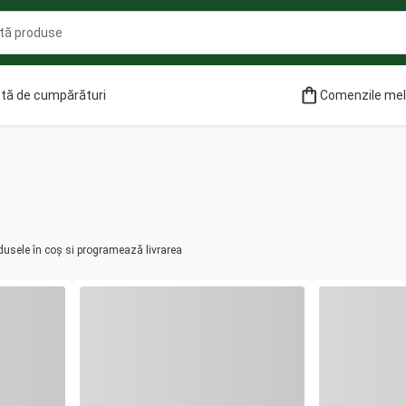
stă de cumpărături
Comenzile me
dusele în coș si programează livrarea