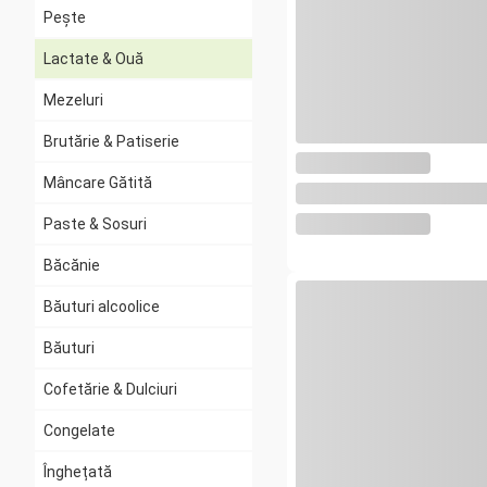
Pește
Lactate & Ouă
Mezeluri
Toate
Ouă
Brutărie & Patiserie
Lapte, unt, smântână
Mâncare Gătită
Iaurt, sana, chefir
Paste & Sosuri
Brânzeturi proaspete
Băcănie
Brânzeturi maturate
Băuturi alcoolice
Băuturi
Cofetărie & Dulciuri
Congelate
Înghețată