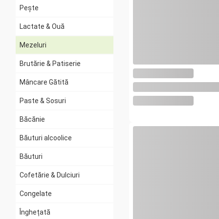
Pește
Lactate & Ouă
Mezeluri
Brutărie & Patiserie
Toate
Porc
Mâncare Gătită
Păsări
Paste & Sosuri
Vită
Băcănie
Oaie
Băuturi alcoolice
Vânat
Băuturi
Untură, Pate, Jumări
Cofetărie & Dulciuri
Congelate
Înghețată